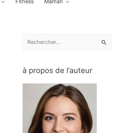
Fitness
Maman
R
e
c
à propos de l’auteur
h
e
r
c
h
e