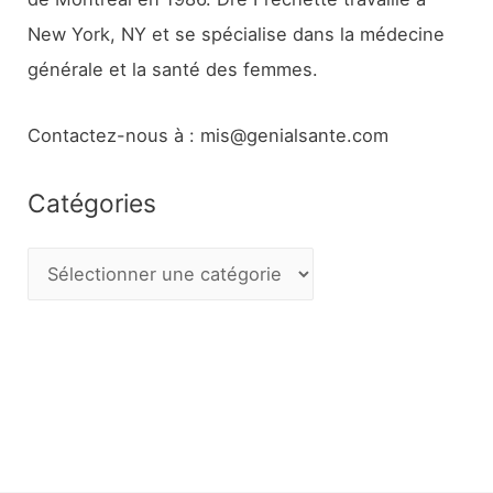
New York, NY et se spécialise dans la médecine
générale et la santé des femmes.
Contactez-nous à : mis@genialsante.com
Catégories
C
a
t
é
g
o
r