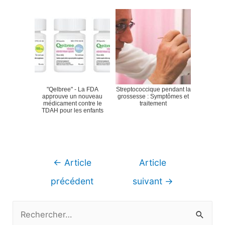
"Qelbree" - La FDA
Streptococcique pendant la
approuve un nouveau
grossesse : Symptômes et
médicament contre le
traitement
TDAH pour les enfants
Navigation
←
Article
Article
de
précédent
suivant
→
l’article
R
e