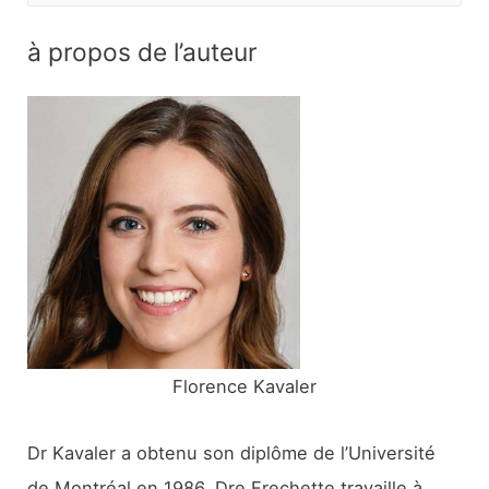
c
à propos de l’auteur
h
e
r
c
h
e
r
:
Florence Kavaler
Dr Kavaler a obtenu son diplôme de l’Université
de Montréal en 1986. Dre Frechette travaille à