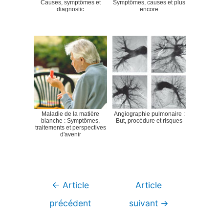
Causes, symptômes et
Symptômes, causes et plus
diagnostic
encore
Maladie de la matière
Angiographie pulmonaire :
blanche : Symptômes,
But, procédure et risques
traitements et perspectives
d'avenir
Navigation
←
Article
Article
de
précédent
suivant
→
l’article