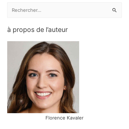
R
e
c
à propos de l’auteur
h
e
r
c
h
e
r
:
Florence Kavaler