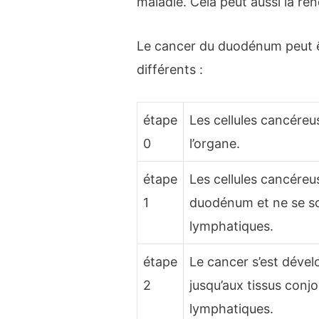
maladie. Cela peut aussi la rendr
Le cancer du duodénum peut ê
différents :
étape
Les cellules cancéreu
0
l’organe.
étape
Les cellules cancéreu
1
duodénum et ne se s
lymphatiques.
étape
Le cancer s’est dévelo
2
jusqu’aux tissus conj
lymphatiques.