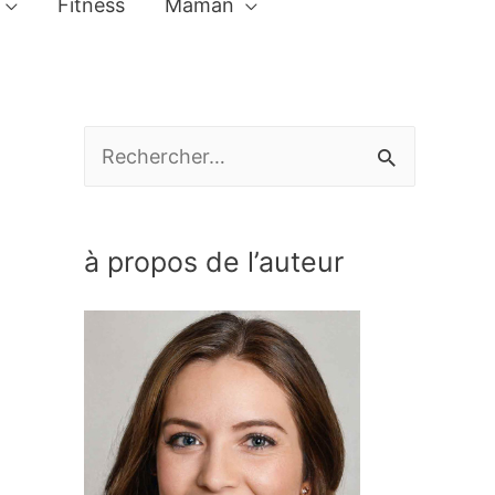
Fitness
Maman
R
e
c
à propos de l’auteur
h
e
r
c
h
e