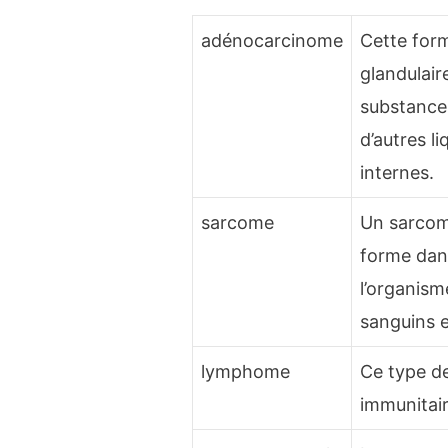
adénocarcinome
Cette form
glandulair
substance
d’autres l
internes.
sarcome
Un sarcom
forme dans
l’organism
sanguins e
lymphome
Ce type de
immunitair