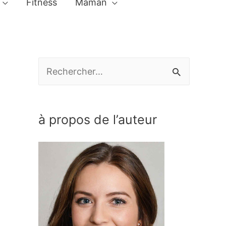
Fitness
Maman
R
e
c
à propos de l’auteur
h
e
r
c
h
e