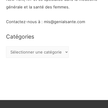
générale et la santé des femmes.
Contactez-nous à : mis@genialsante.com
Catégories
C
a
t
é
g
o
r
i