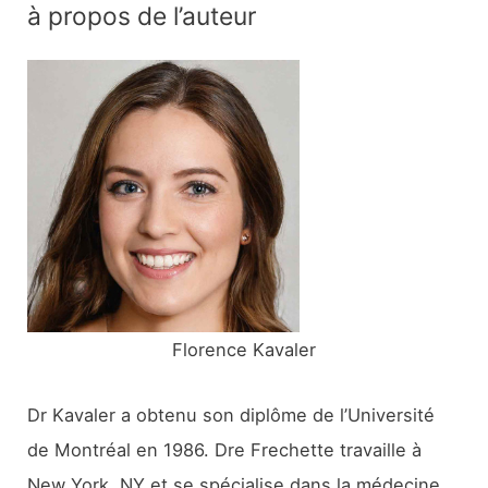
à propos de l’auteur
h
e
r
c
h
e
r
:
Florence Kavaler
Dr Kavaler a obtenu son diplôme de l’Université
de Montréal en 1986. Dre Frechette travaille à
New York, NY et se spécialise dans la médecine