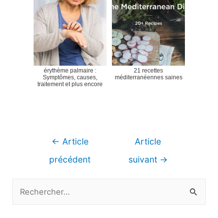
érythème palmaire :
21 recettes
Symptômes, causes,
méditerranéennes saines
traitement et plus encore
Navigation
←
Article
Article
de
précédent
suivant
→
l’article
R
e
c