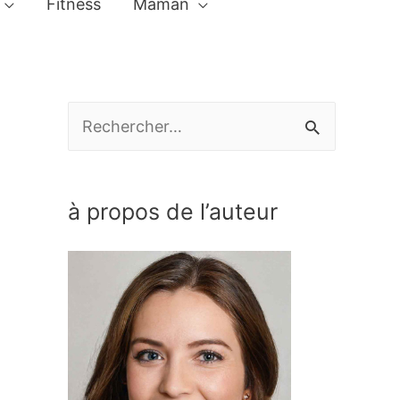
Fitness
Maman
R
e
c
à propos de l’auteur
h
e
r
c
h
e