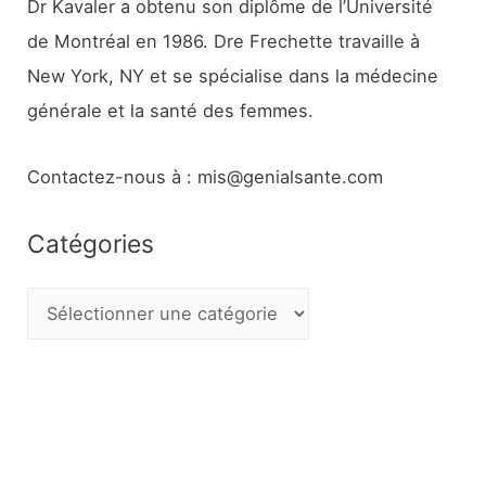
Dr Kavaler a obtenu son diplôme de l’Université
de Montréal en 1986. Dre Frechette travaille à
New York, NY et se spécialise dans la médecine
générale et la santé des femmes.
Contactez-nous à : mis@genialsante.com
Catégories
C
a
t
é
g
o