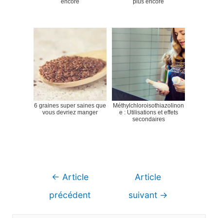
encore
plus encore
6 graines super saines que
Méthylchloroisothiazolinon
vous devriez manger
e : Utilisations et effets
secondaires
Navigation
←
Article
Article
de
précédent
suivant
→
l’article