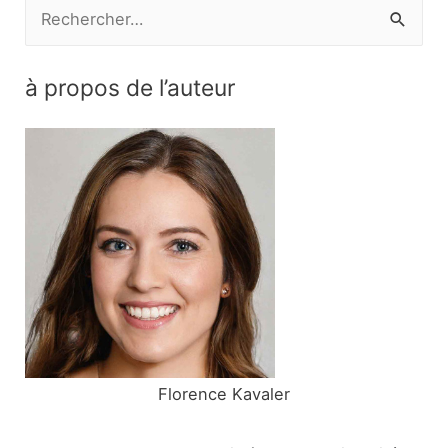
R
e
c
à propos de l’auteur
h
e
r
c
h
e
r
:
Florence Kavaler