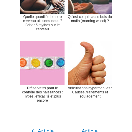
Quelle quantité de notre
Qu'est-ce qui cause bois du
cerveau utilisons-nous ?
matin (morning wood) ?
Briser 5 mythes sur le
cerveau
Préservatifs pour le
Articulations hypermobiles :
contrôle des naissances :
Causes, traitements et
Types, efficacité et plus
soulagement
encore
Navigation
←
Article
Article