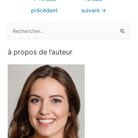
de
précédent
suivant
→
l’article
R
e
c
à propos de l’auteur
h
e
r
c
h
e
r
: