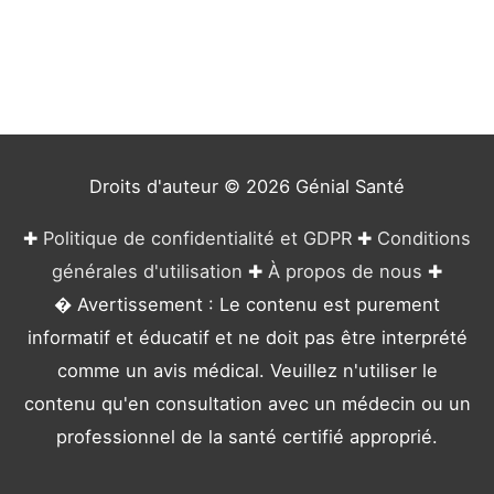
é
g
o
r
i
e
Droits d'auteur © 2026
Génial Santé
s
✚
Politique de confidentialité et GDPR
✚
Conditions
générales d'utilisation
✚
À propos de nous
✚
� Avertissement : Le contenu est purement
informatif et éducatif et ne doit pas être interprété
comme un avis médical. Veuillez n'utiliser le
contenu qu'en consultation avec un médecin ou un
professionnel de la santé certifié approprié.