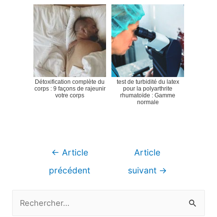
Détoxification complète du
test de turbidité du latex
corps : 9 façons de rajeunir
pour la polyarthrite
votre corps
rhumatoïde : Gamme
normale
Navigation
←
Article
Article
de
précédent
suivant
→
l’article
R
e