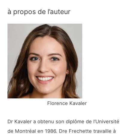
c
à propos de l’auteur
h
e
r
c
h
e
r
:
Florence Kavaler
Dr Kavaler a obtenu son diplôme de l’Université
de Montréal en 1986. Dre Frechette travaille à