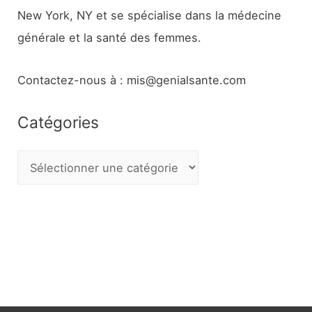
New York, NY et se spécialise dans la médecine
générale et la santé des femmes.
Contactez-nous à : mis@genialsante.com
Catégories
C
a
t
é
g
o
r