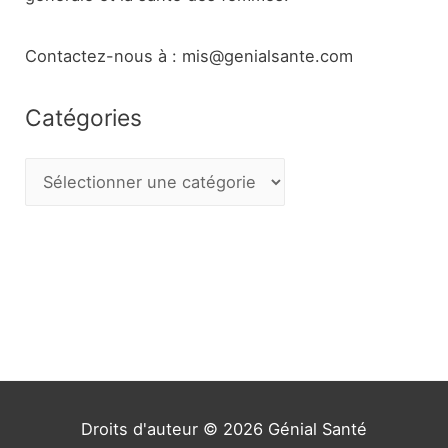
Contactez-nous à : mis@genialsante.com
Catégories
C
a
t
é
g
o
r
i
e
Droits d'auteur © 2026
Génial Santé