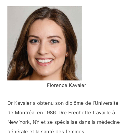
e
r
c
h
e
r
:
Florence Kavaler
Dr Kavaler a obtenu son diplôme de l’Université
de Montréal en 1986. Dre Frechette travaille à
New York, NY et se spécialise dans la médecine
générale et la santé des femmes.