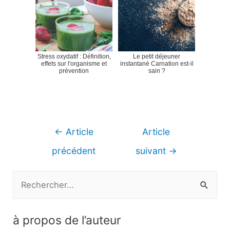
Stress oxydatif : Définition,
Le petit déjeuner
effets sur l'organisme et
instantané Carnation est-il
prévention
sain ?
Navigation
←
Article
Article
de
précédent
suivant
→
l’article
R
e
c
à propos de l’auteur
h