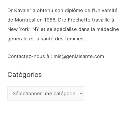
Dr Kavaler a obtenu son diplôme de l’Université
de Montréal en 1986. Dre Frechette travaille à
New York, NY et se spécialise dans la médecine
générale et la santé des femmes.
Contactez-nous à : mis@genialsante.com
Catégories
C
a
t
é
g