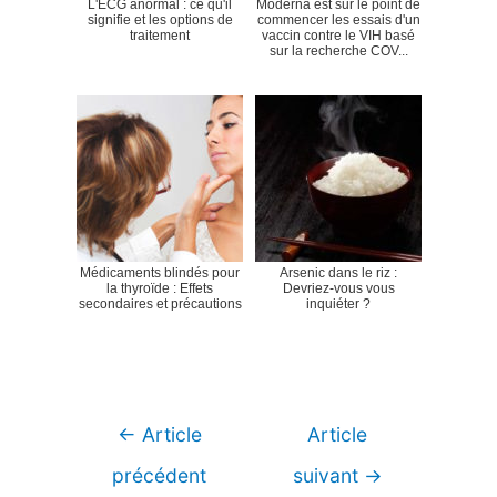
L'ECG anormal : ce qu'il
Moderna est sur le point de
signifie et les options de
commencer les essais d'un
traitement
vaccin contre le VIH basé
sur la recherche COV...
Médicaments blindés pour
Arsenic dans le riz :
la thyroïde : Effets
Devriez-vous vous
secondaires et précautions
inquiéter ?
Navigation
←
Article
Article
de
précédent
suivant
→