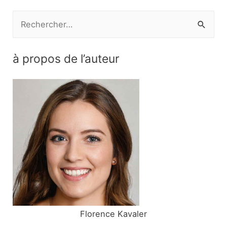
l’article
R
e
c
à propos de l’auteur
h
e
r
c
h
e
r
:
Florence Kavaler