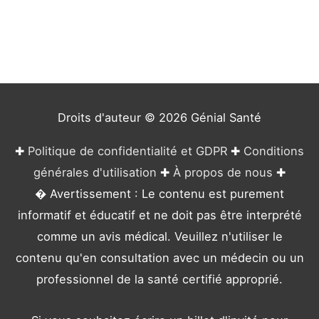
é
g
o
r
i
e
Droits d'auteur © 2026
Génial Santé
s
✚
Politique de confidentialité et GDPR
✚
Conditions
générales d'utilisation
✚
À propos de nous
✚
� Avertissement : Le contenu est purement
informatif et éducatif et ne doit pas être interprété
comme un avis médical. Veuillez n'utiliser le
contenu qu'en consultation avec un médecin ou un
professionnel de la santé certifié approprié.