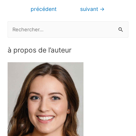
de
précédent
suivant
→
l’article
R
e
c
à propos de l’auteur
h
e
r
c
h
e
r
: