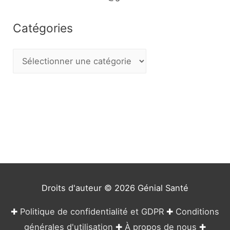
Catégories
C
a
t
é
g
o
r
i
e
Droits d'auteur © 2026
Génial Santé
s
✚
Politique de confidentialité et GDPR
✚
Conditions
générales d'utilisation
✚
À propos de nous
✚