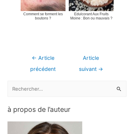
Comment se forment les
Edulcorant Aux Fruits
boutons ?
Moine : Bon ou mauvais ?
Navigation
←
Article
Article
de
précédent
suivant
→
l’article
R
e
c
à propos de l’auteur
h
e
r