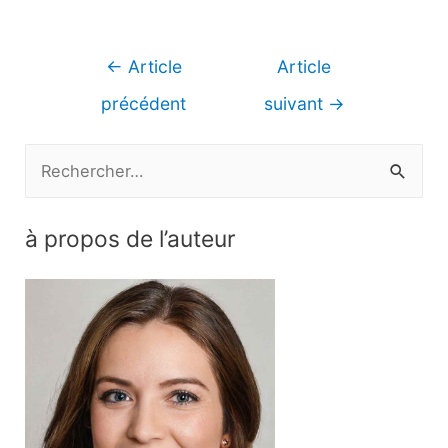
Navigation
←
Article
Article
de
précédent
suivant
→
l’article
R
e
c
à propos de l’auteur
h
e
r
c
h
e
r