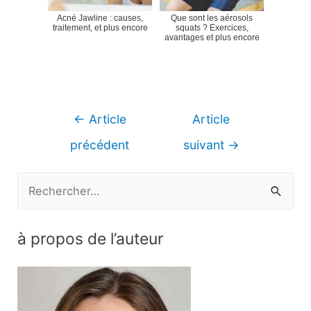
Acné Jawline : causes,
Que sont les aérosols
traitement, et plus encore
squats ? Exercices,
avantages et plus encore
Navigation
←
Article
Article
de
précédent
suivant
→
l’article
R
e
c
à propos de l’auteur
h
e
r