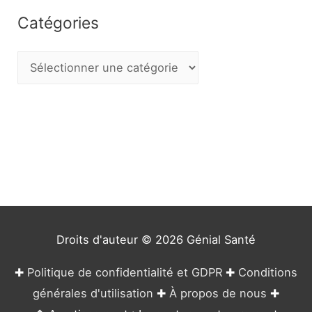
Catégories
C
a
t
é
g
o
r
i
e
Droits d'auteur © 2026
Génial Santé
s
✚
Politique de confidentialité et GDPR
✚
Conditions
générales d'utilisation
✚
À propos de nous
✚