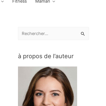
Fitness
Maman
R
e
c
à propos de l’auteur
h
e
r
c
h
e