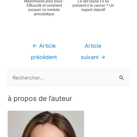
Mayonnaise pour poux :
Le lait cause-t-il ou
Efficacité et comment
prévient-il le cancer ? Un
essayer ce remède
regard objectif
anecdotique
Navigation
←
Article
Article
de
précédent
suivant
→
l’article
R
e
c
à propos de l’auteur
h
e
r
c