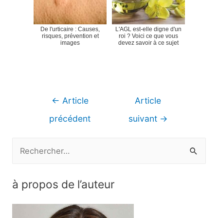
De l'urticaire : Causes,
L'AGL est-elle digne d'un
risques, prévention et
roi ? Voici ce que vous
images
devez savoir à ce sujet
Navigation
←
Article
Article
de
précédent
suivant
→
l’article
R
e
c
à propos de l’auteur
h
e