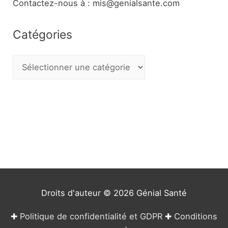
Contactez-nous à : mis@genialsante.com
Catégories
C
a
t
é
g
o
r
i
e
Droits d'auteur © 2026
Génial Santé
s
✚
Politique de confidentialité et GDPR
✚
Conditions