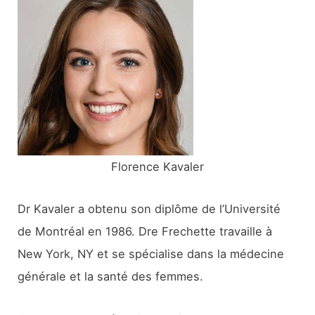
r
c
h
e
r
:
Florence Kavaler
Dr Kavaler a obtenu son diplôme de l’Université
de Montréal en 1986. Dre Frechette travaille à
New York, NY et se spécialise dans la médecine
générale et la santé des femmes.