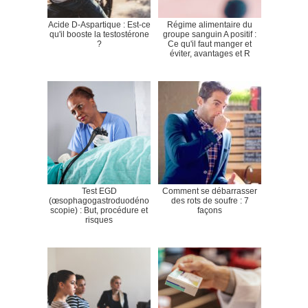
Acide D-Aspartique : Est-ce
Régime alimentaire du
qu'il booste la testostérone
groupe sanguin A positif :
?
Ce qu'il faut manger et
éviter, avantages et R
Test EGD
Comment se débarrasser
(œsophagogastroduodéno
des rots de soufre : 7
scopie) : But, procédure et
façons
risques