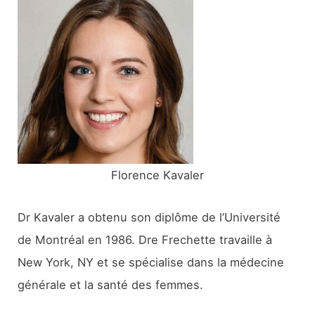
r
c
h
e
r
:
Florence Kavaler
Dr Kavaler a obtenu son diplôme de l’Université
de Montréal en 1986. Dre Frechette travaille à
New York, NY et se spécialise dans la médecine
générale et la santé des femmes.