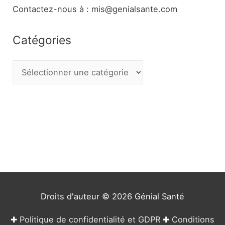
Contactez-nous à : mis@genialsante.com
Catégories
C
a
t
é
g
o
r
i
e
Droits d'auteur © 2026
Génial Santé
s
✚
Politique de confidentialité et GDPR
✚
Conditions