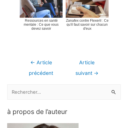
Ressources en santé
Zanafex contre Flexeril : Ce
mentale : Ce que vous
qu'il faut savoir sur chacun
devez savoir
d'eux
Navigation
←
Article
Article
de
précédent
suivant
→
l’article
R
e
c
à propos de l’auteur
h
e