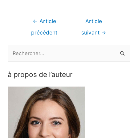
Navigation
←
Article
Article
de
précédent
suivant
→
l’article
R
e
c
à propos de l’auteur
h
e
r
c
h
e