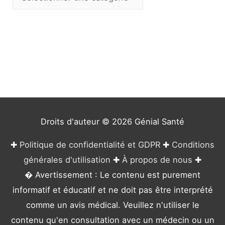
a
t
é
g
o
r
i
e
Droits d'auteur © 2026
Génial Santé
s
✚
Politique de confidentialité et GDPR
✚
Conditions
générales d'utilisation
✚
À propos de nous
✚
� Avertissement : Le contenu est purement
informatif et éducatif et ne doit pas être interprété
comme un avis médical. Veuillez n'utiliser le
contenu qu'en consultation avec un médecin ou un