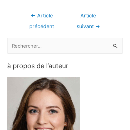
Navigation
←
Article
Article
de
précédent
suivant
→
l’article
R
e
c
à propos de l’auteur
h
e
r
c
h
e
r