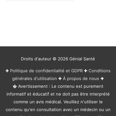
a
t
é
g
o
r
i
e
Droits d'auteur © 2026
Génial Santé
s
✚
Politique de confidentialité et GDPR
✚
Conditions
générales d'utilisation
✚
À propos de nous
✚
� Avertissement : Le contenu est purement
informatif et éducatif et ne doit pas être interprété
comme un avis médical. Veuillez n'utiliser le
contenu qu'en consultation avec un médecin ou un