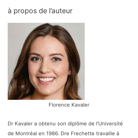
c
à propos de l’auteur
h
e
r
c
h
e
r
:
Florence Kavaler
Dr Kavaler a obtenu son diplôme de l’Université
de Montréal en 1986. Dre Frechette travaille à