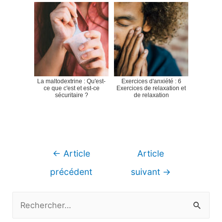
La maltodextrine : Qu'est-
Exercices d'anxiété : 6
ce que c'est et est-ce
Exercices de relaxation et
sécuritaire ?
de relaxation
Navigation
←
Article
Article
de
précédent
suivant
→
l’article
R
e