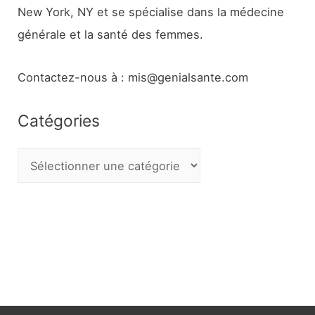
New York, NY et se spécialise dans la médecine
générale et la santé des femmes.
Contactez-nous à : mis@genialsante.com
Catégories
C
a
t
é
g
o
r