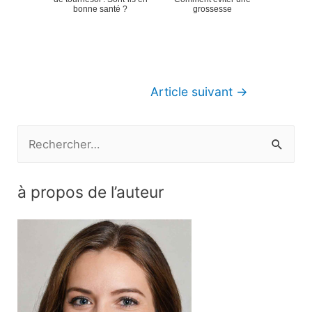
bonne santé ?
grossesse
Navigation
Article suivant
→
de
l’article
R
e
c
à propos de l’auteur
h
e
r
c
h