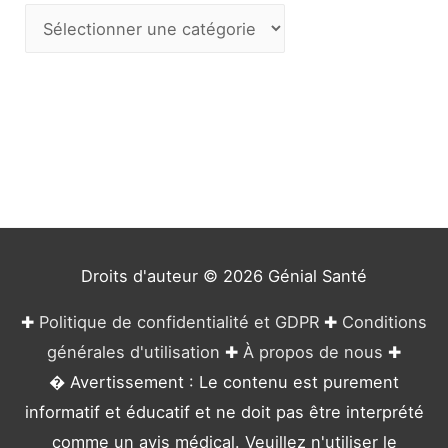
C
a
t
é
g
o
r
i
e
Droits d'auteur © 2026
Génial Santé
s
✚
Politique de confidentialité et GDPR
✚
Conditions
générales d'utilisation
✚
À propos de nous
✚
� Avertissement : Le contenu est purement
informatif et éducatif et ne doit pas être interprété
comme un avis médical. Veuillez n'utiliser le