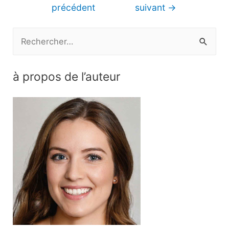
de
précédent
suivant
→
l’article
R
e
c
à propos de l’auteur
h
e
r
c
h
e
r
: