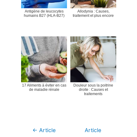
Antigène de leucocytes
Allodynia : Causes,
humains B27 (HLA-B27)
traitement et plus encore
17 Aliments à éviter en cas
Douleur sous la poitrine
de maladie rénale
droite : Causes et
traitements
Navigation
←
Article
Article