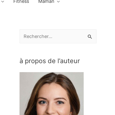
Fitness
Maman
R
e
c
à propos de l’auteur
h
e
r
c
h
e