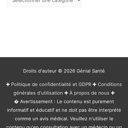
a
t
é
g
o
r
i
e
Droits d'auteur © 2026
Génial Santé
s
✚
Politique de confidentialité et GDPR
✚
Conditions
générales d'utilisation
✚
À propos de nous
✚
� Avertissement : Le contenu est purement
informatif et éducatif et ne doit pas être interprété
comme un avis médical. Veuillez n'utiliser le
contenu qu'en consultation avec un médecin ou un