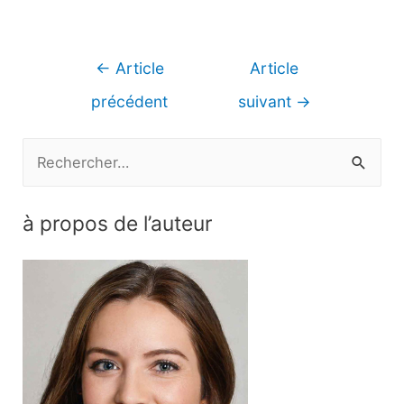
Navigation
←
Article
Article
de
précédent
suivant
→
l’article
R
e
c
à propos de l’auteur
h
e
r
c
h
e