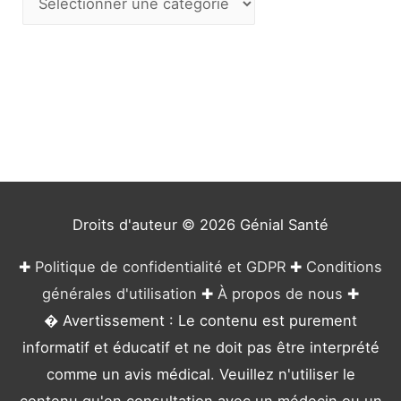
a
t
é
g
o
r
i
e
Droits d'auteur © 2026
Génial Santé
s
✚
Politique de confidentialité et GDPR
✚
Conditions
générales d'utilisation
✚
À propos de nous
✚
� Avertissement : Le contenu est purement
informatif et éducatif et ne doit pas être interprété
comme un avis médical. Veuillez n'utiliser le
contenu qu'en consultation avec un médecin ou un