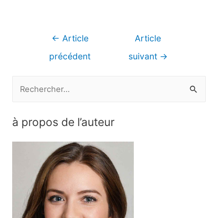
Navigation
←
Article
Article
de
précédent
suivant
→
l’article
R
e
c
à propos de l’auteur
h
e
r
c
h
e