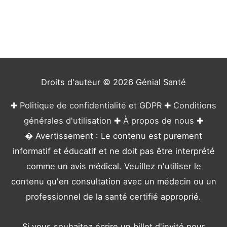
é
g
o
r
i
e
Droits d'auteur © 2026
Génial Santé
s
✚
Politique de confidentialité et GDPR
✚
Conditions
générales d'utilisation
✚
À propos de nous
✚
� Avertissement : Le contenu est purement
informatif et éducatif et ne doit pas être interprété
comme un avis médical. Veuillez n'utiliser le
contenu qu'en consultation avec un médecin ou un
professionnel de la santé certifié approprié.
Si vous souhaitez écrire un billet d'invité pour