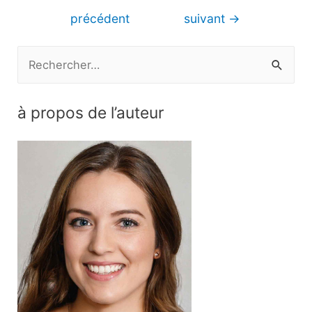
de
précédent
suivant
→
l’article
R
e
c
à propos de l’auteur
h
e
r
c
h
e
r
: