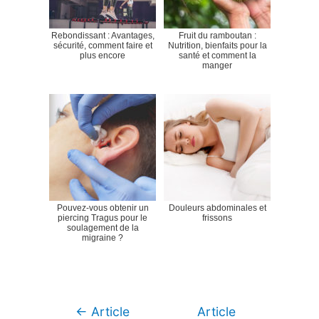
Rebondissant : Avantages,
Fruit du ramboutan :
sécurité, comment faire et
Nutrition, bienfaits pour la
plus encore
santé et comment la
manger
Pouvez-vous obtenir un
Douleurs abdominales et
piercing Tragus pour le
frissons
soulagement de la
migraine ?
Navigation
←
Article
Article