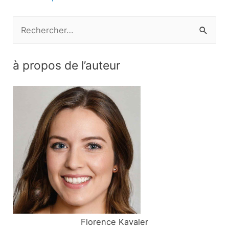
l’article
R
e
c
à propos de l’auteur
h
e
r
c
h
e
r
:
Florence Kavaler