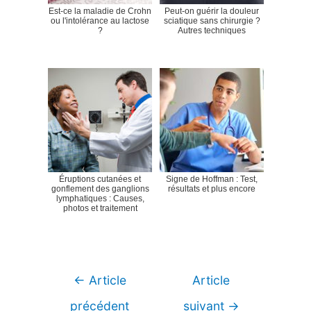
Est-ce la maladie de Crohn
Peut-on guérir la douleur
ou l'intolérance au lactose
sciatique sans chirurgie ?
?
Autres techniques
Éruptions cutanées et
Signe de Hoffman : Test,
gonflement des ganglions
résultats et plus encore
lymphatiques : Causes,
photos et traitement
Navigation
←
Article
Article
de
précédent
suivant
→