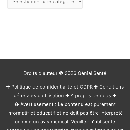
a
t
é
g
o
r
i
e
Droits d'auteur © 2026
Génial Santé
s
✚
Politique de confidentialité et GDPR
✚
Conditions
générales d'utilisation
✚
À propos de nous
✚
� Avertissement : Le contenu est purement
informatif et éducatif et ne doit pas être interprété
comme un avis médical. Veuillez n'utiliser le