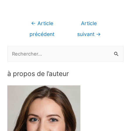
Navigation
←
Article
Article
de
précédent
suivant
→
l’article
R
e
c
à propos de l’auteur
h
e
r
c
h
e