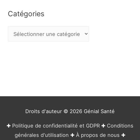
Catégories
C
a
t
é
g
o
r
i
e
Droits d'auteur © 2026
Génial Santé
s
✚
Politique de confidentialité et GDPR
✚
Conditions
générales d'utilisation
✚
À propos de nous
✚