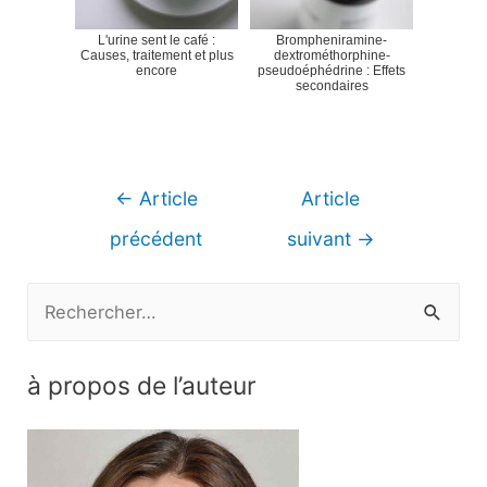
L'urine sent le café :
Brompheniramine-
Causes, traitement et plus
dextrométhorphine-
encore
pseudoéphédrine : Effets
secondaires
Navigation
←
Article
Article
de
précédent
suivant
→
l’article
R
e
c
à propos de l’auteur
h
e
r