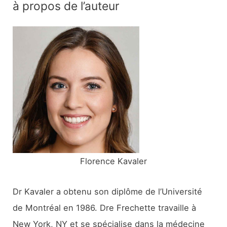
à propos de l’auteur
h
e
r
c
h
e
r
:
Florence Kavaler
Dr Kavaler a obtenu son diplôme de l’Université
de Montréal en 1986. Dre Frechette travaille à
New York, NY et se spécialise dans la médecine