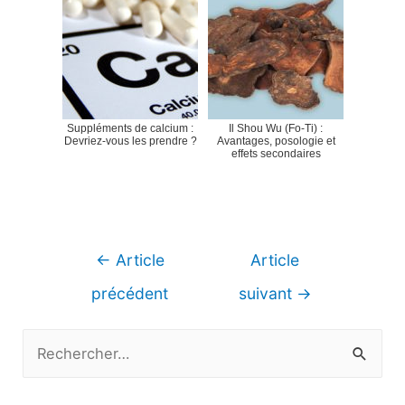
Suppléments de calcium :
Il Shou Wu (Fo-Ti) :
Devriez-vous les prendre ?
Avantages, posologie et
effets secondaires
Navigation
←
Article
Article
de
précédent
suivant
→
l’article
R
e
c