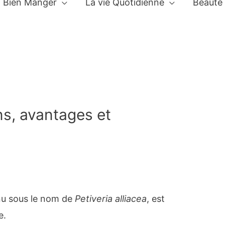
Bien Manger
La vie Quotidienne
Beauté
ns, avantages et
nu sous le nom de
Petiveria alliacea
, est
e.