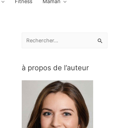
Fitness
Maman
R
e
c
à propos de l’auteur
h
e
r
c
h
e