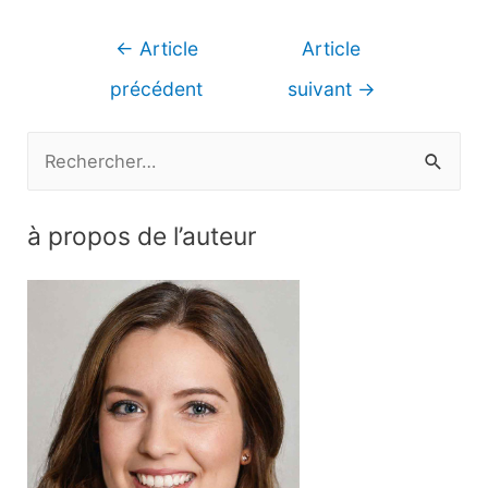
Navigation
←
Article
Article
de
précédent
suivant
→
l’article
R
e
c
à propos de l’auteur
h
e
r
c
h
e
r