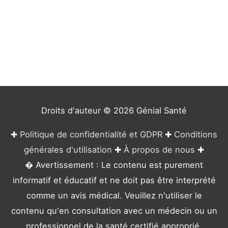
t
é
g
o
r
i
e
Droits d'auteur © 2026
Génial Santé
s
✚
Politique de confidentialité et GDPR
✚
Conditions
générales d'utilisation
✚
À propos de nous
✚
� Avertissement : Le contenu est purement
informatif et éducatif et ne doit pas être interprété
comme un avis médical. Veuillez n'utiliser le
contenu qu'en consultation avec un médecin ou un
professionnel de la santé certifié approprié.