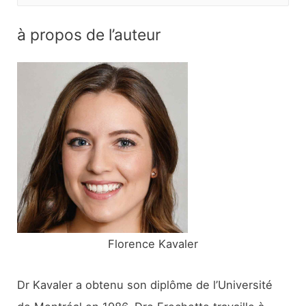
e
c
à propos de l’auteur
h
e
r
c
h
e
r
:
Florence Kavaler
Dr Kavaler a obtenu son diplôme de l’Université