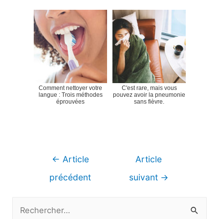
Comment nettoyer votre
C'est rare, mais vous
langue : Trois méthodes
pouvez avoir la pneumonie
éprouvées
sans fièvre.
Navigation
←
Article
Article
de
précédent
suivant
→
l’article
R