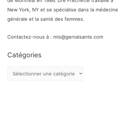
de Montréal en 1986. Dre Frechette travaille à
New York, NY et se spécialise dans la médecine
générale et la santé des femmes.
Contactez-nous à : mis@genialsante.com
Catégories
C
a
t
é
g
o
r