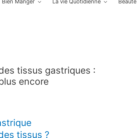
Bien Manger
La vie Quotidienne
Beauté
 des tissus gastriques :
 plus encore
astrique
des tissus ?