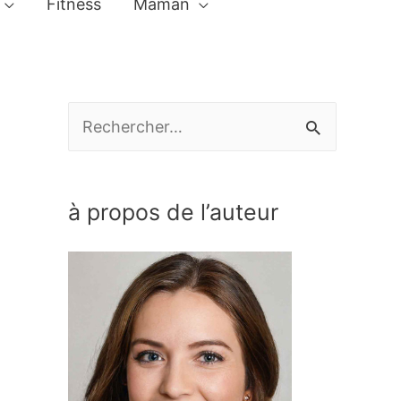
Fitness
Maman
R
e
c
à propos de l’auteur
h
e
r
c
h
e