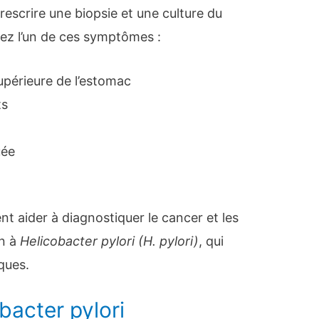
escrire une biopsie et une culture du
tez l’un de ces symptômes :
upérieure de l’estomac
ts
uée
nt aider à diagnostiquer le cancer et les
on à
Helicobacter pylori (H. pylori)
, qui
ques.
bacter pylori