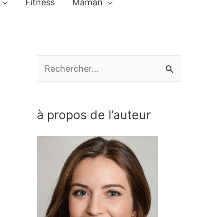
Fitness
Maman
R
e
c
à propos de l’auteur
h
e
r
c
h
e