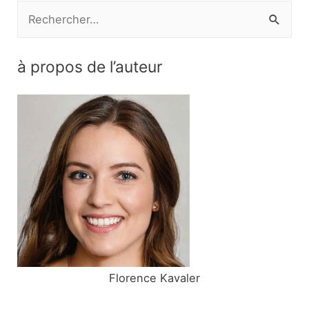
R
e
c
à propos de l’auteur
h
e
r
c
h
e
r
:
Florence Kavaler