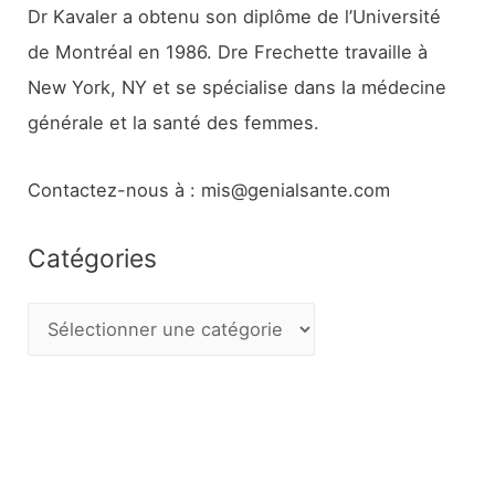
Dr Kavaler a obtenu son diplôme de l’Université
de Montréal en 1986. Dre Frechette travaille à
New York, NY et se spécialise dans la médecine
générale et la santé des femmes.
Contactez-nous à : mis@genialsante.com
Catégories
C
a
t
é
g