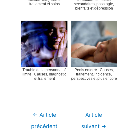
traitement et soins
secondaires, posologie,
bienfaits et dépression
Trouble de la personnalité
Pénis enterré : Causes,
limite : Causes, diagnostic
traitement, incidence,
et traitement
perspectives et plus encore
Navigation
←
Article
Article
de
précédent
suivant
→
l’article