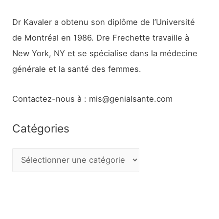
Dr Kavaler a obtenu son diplôme de l’Université
de Montréal en 1986. Dre Frechette travaille à
New York, NY et se spécialise dans la médecine
générale et la santé des femmes.
Contactez-nous à : mis@genialsante.com
Catégories
C
a
t
é
g