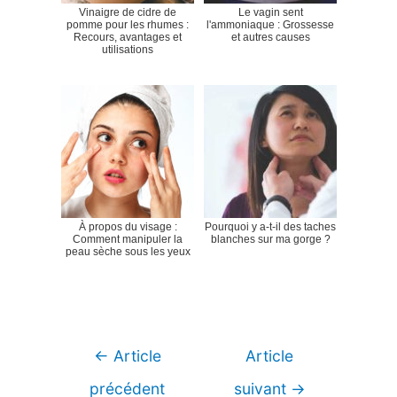
Vinaigre de cidre de
Le vagin sent
pomme pour les rhumes :
l'ammoniaque : Grossesse
Recours, avantages et
et autres causes
utilisations
À propos du visage :
Pourquoi y a-t-il des taches
Comment manipuler la
blanches sur ma gorge ?
peau sèche sous les yeux
Navigation
←
Article
Article
de
précédent
suivant
→