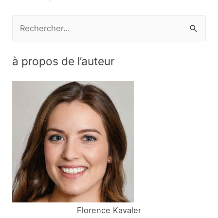
l’article
R
e
c
à propos de l’auteur
h
e
r
c
h
e
r
:
Florence Kavaler