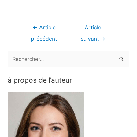
Navigation
←
Article
Article
de
précédent
suivant
→
l’article
R
e
c
à propos de l’auteur
h
e
r
c
h
e