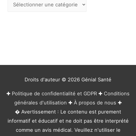
C
a
t
é
g
o
r
i
e
Droits d'auteur © 2026
Génial Santé
s
✚
Politique de confidentialité et GDPR
✚
Conditions
générales d'utilisation
✚
À propos de nous
✚
� Avertissement : Le contenu est purement
informatif et éducatif et ne doit pas être interprété
comme un avis médical. Veuillez n'utiliser le