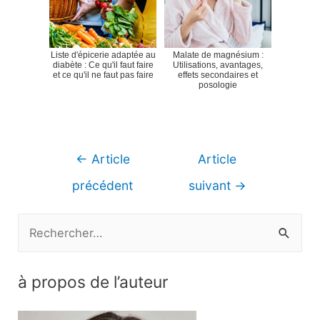
Liste d'épicerie adaptée au
Malate de magnésium :
diabète : Ce qu'il faut faire
Utilisations, avantages,
et ce qu'il ne faut pas faire
effets secondaires et
posologie
Navigation
←
Article
Article
de
précédent
suivant
→
l’article
R
e
c
à propos de l’auteur
h
e