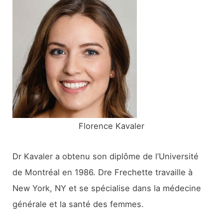
r
c
h
e
r
:
Florence Kavaler
Dr Kavaler a obtenu son diplôme de l’Université
de Montréal en 1986. Dre Frechette travaille à
New York, NY et se spécialise dans la médecine
générale et la santé des femmes.