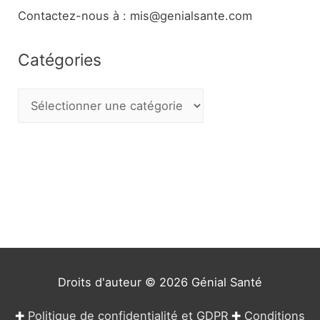
Contactez-nous à : mis@genialsante.com
Catégories
C
a
t
é
g
o
r
i
e
Droits d'auteur © 2026
Génial Santé
s
✚
Politique de confidentialité et GDPR
✚
Conditions