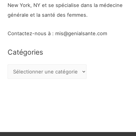
New York, NY et se spécialise dans la médecine
générale et la santé des femmes.
Contactez-nous à : mis@genialsante.com
Catégories
C
a
t
é
g
o
r