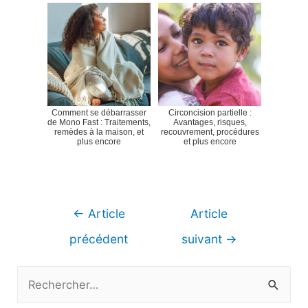
Comment se débarrasser
Circoncision partielle :
de Mono Fast : Traitements,
Avantages, risques,
remèdes à la maison, et
recouvrement, procédures
plus encore
et plus encore
Navigation
←
Article
Article
de
précédent
suivant
→
l’article
R
e