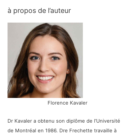
c
à propos de l’auteur
h
e
r
c
h
e
r
:
Florence Kavaler
Dr Kavaler a obtenu son diplôme de l’Université
de Montréal en 1986. Dre Frechette travaille à