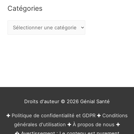
Catégories
C
a
t
é
g
o
r
i
e
Droits d'auteur © 2026
Génial Santé
s
✚
Politique de confidentialité et GDPR
✚
Conditions
générales d'utilisation
✚
À propos de nous
✚
� Avertissement : Le contenu est purement