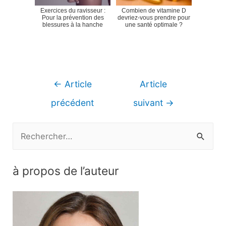
Exercices du ravisseur :
Combien de vitamine D
Pour la prévention des
devriez-vous prendre pour
blessures à la hanche
une santé optimale ?
Navigation
←
Article
Article
de
précédent
suivant
→
l’article
R
e
c
à propos de l’auteur
h
e
r