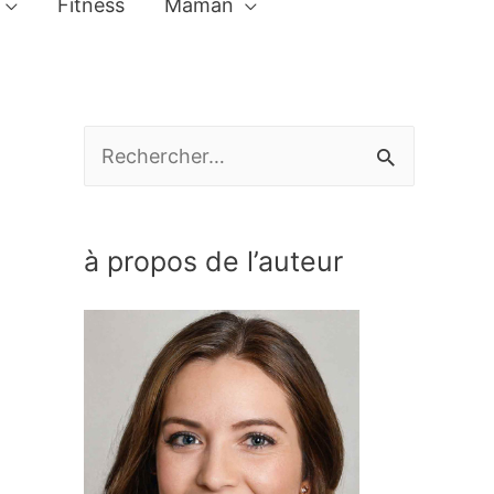
Fitness
Maman
R
e
c
à propos de l’auteur
h
e
r
c
h
e