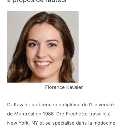
h
e
r
c
h
e
r
:
Florence Kavaler
Dr Kavaler a obtenu son diplôme de l’Université
de Montréal en 1986. Dre Frechette travaille à
New York, NY et se spécialise dans la médecine