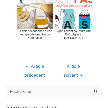
5 Effets secondaires d'une
Signes avant-coureurs d'un
trop grande quantité de
AVC : Agissez
Kombucha
RAPIDEMENT
Navigation
←
Article
Article
de
précédent
suivant
→
l’article
R
e
c
à propos de l’auteur