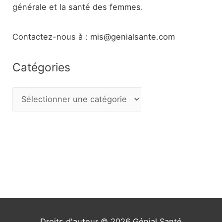
générale et la santé des femmes.
Contactez-nous à : mis@genialsante.com
Catégories
C
a
t
é
g
o
r
i
e
Droits d'auteur © 2026
Génial Santé