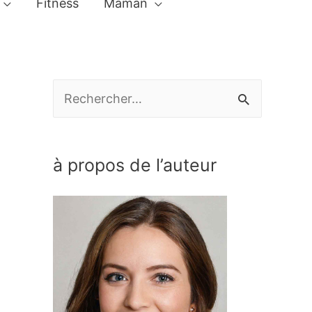
Fitness
Maman
R
e
c
à propos de l’auteur
h
e
r
c
h
e