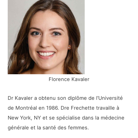
r
c
h
e
r
:
Florence Kavaler
Dr Kavaler a obtenu son diplôme de l’Université
de Montréal en 1986. Dre Frechette travaille à
New York, NY et se spécialise dans la médecine
générale et la santé des femmes.