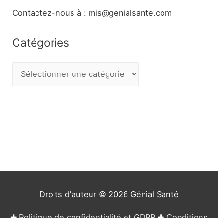
Contactez-nous à : mis@genialsante.com
Catégories
C
a
t
é
g
o
r
i
e
Droits d'auteur © 2026
Génial Santé
s
✚
Politique de confidentialité et GDPR
✚
Conditions