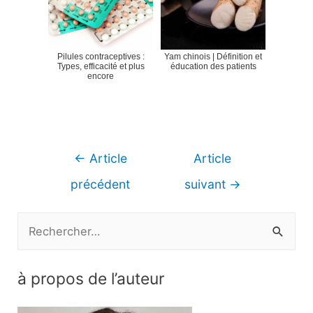
Pilules contraceptives :
Yam chinois | Définition et
Types, efficacité et plus
éducation des patients
encore
Navigation
←
Article
Article
de
précédent
suivant
→
l’article
R
e
c
à propos de l’auteur
h
e