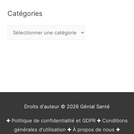
Catégories
C
a
t
é
g
o
r
i
e
Droits d'auteur © 2026
Génial Santé
s
✚
Politique de confidentialité et GDPR
✚
Conditions
générales d'utilisation
✚
À propos de nous
✚