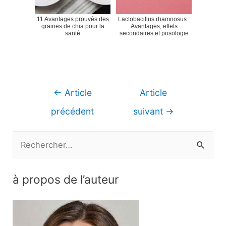
11 Avantages prouvés des
Lactobacillus rhamnosus :
graines de chia pour la
Avantages, effets
santé
secondaires et posologie
Navigation
←
Article
Article
de
précédent
suivant
→
l’article
R
e
c
à propos de l’auteur
h
e
r