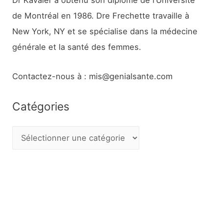
de Montréal en 1986. Dre Frechette travaille à
New York, NY et se spécialise dans la médecine
générale et la santé des femmes.
Contactez-nous à : mis@genialsante.com
Catégories
C
a
t
é
g
o