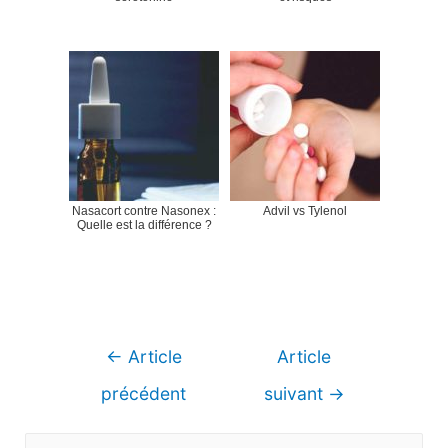
Nasacort contre Nasonex :
Advil vs Tylenol
Quelle est la différence ?
Navigation
←
Article
Article
de
précédent
suivant
→
l’article